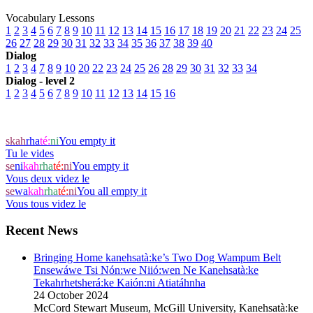
Vocabulary Lessons
1
2
3
4
5
6
7
8
9
10
11
12
13
14
15
16
17
18
19
20
21
22
23
24
25
26
27
28
29
30
31
32
33
34
35
36
37
38
39
40
Dialog
1
2
3
4
7
8
9
10
20
22
23
24
25
26
28
29
30
31
32
33
34
Dialog - level 2
1
2
3
4
5
6
7
8
9
10
11
12
13
14
15
16
skah
rha
té:
ni
You empty it
Tu le vides
se
ni
kah
r
ha
té:
ni
You empty it
Vous deux videz le
se
wa
kah
r
ha
té:
ni
You all empty it
Vous tous videz le
Recent News
Bringing Home kanehsatà:ke’s Two Dog Wampum Belt
Ensewáwe Tsi Nón:we Niió:wen Ne Kanehsatà:ke
Tekahrhetsherá:ke Kaión:ni Atiatáhnha
24 October 2024
McCord Stewart Museum, McGill University, Kanehsatà:ke