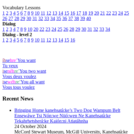
Vocabulary Lessons
1
2
3
4
5
6
7
8
9
10
11
12
13
14
15
16
17
18
19
20
21
22
23
24
25
26
27
28
29
30
31
32
33
34
35
36
37
38
39
40
Dialog
1
2
3
4
7
8
9
10
20
22
23
24
25
26
28
29
30
31
32
33
34
Dialog - level 2
1
2
3
4
5
6
7
8
9
10
11
12
13
14
15
16
íh
se
hre’
You want
Tu veux
i
se
néh
re’
You two want
Vous deux voulez
i
se
wéh
re’
You all want
Vous tous voulez
Recent News
Bringing Home kanehsatà:ke’s Two Dog Wampum Belt
Ensewáwe Tsi Nón:we Niió:wen Ne Kanehsatà:ke
Tekahrhetsherá:ke Kaión:ni Atiatáhnha
24 October 2024
McCord Stewart Museum, McGill University, Kanehsatà:ke