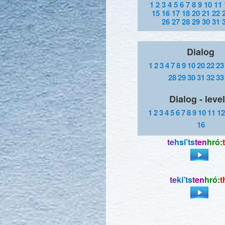
1
2
3
4
5
6
7
8
9
10
11
15
16
17
18
20
21
22
26
27
28
29
30
31
Dialog
1
2
3
4
7
8
9
10
20
22
23
28
29
30
31
32
33
Dialog - level
1
2
3
4
5
6
7
8
9
10
11
12
16
te
hsi’ts
ten
hró:
te
ki’ts
ten
hró:
t