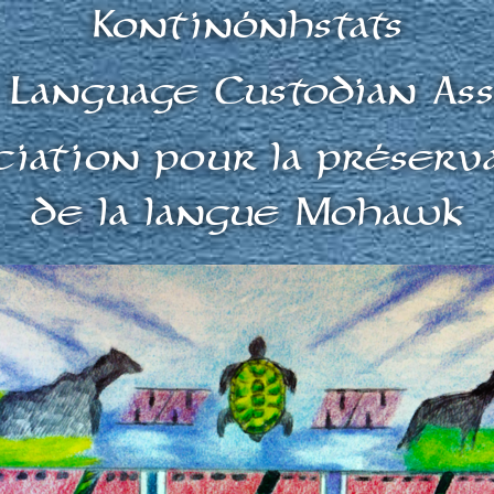
Kontinónhstats
Language Custodian Ass
ciation pour la préserv
de la langue Mohawk