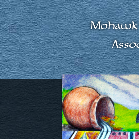
Mohawk 
Asso