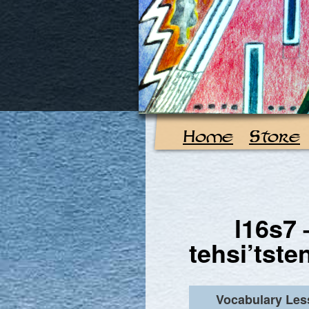
Home
Store
l16s7 
tehsi’tste
Vocabulary Le