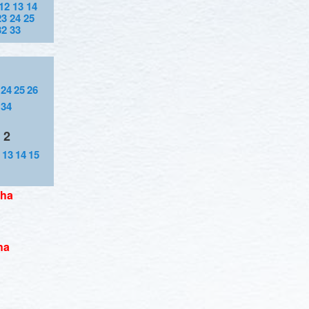
12
13
14
23
24
25
32
33
24
25
26
34
 2
13
14
15
tha
ha