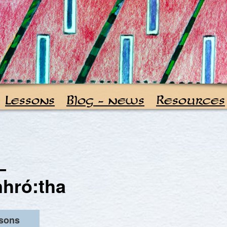
Lessons
Blog – news
Resources
–
nhró:tha
ssons