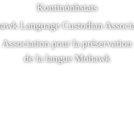
Kontinónhstats
awk Language Custodian Associa
Association pour la préservation
de la langue Mohawk