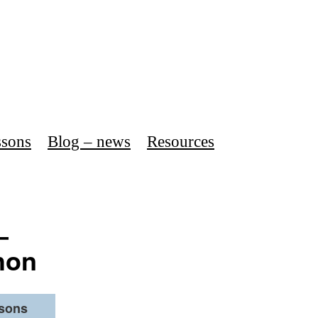
ssons
Blog – news
Resources
–
hon
ssons