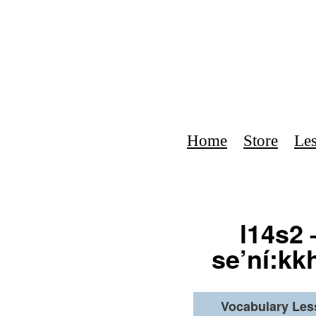
Home
Store
Le
l14s2 
se’ní:kk
Vocabulary Le