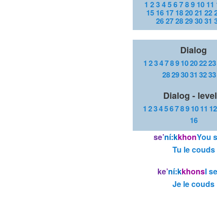
1
2
3
4
5
6
7
8
9
10
11
15
16
17
18
20
21
22
26
27
28
29
30
31
Dialog
1
2
3
4
7
8
9
10
20
22
23
28
29
30
31
32
33
Dialog - level
1
2
3
4
5
6
7
8
9
10
11
12
16
se’
ní:k
khon
You s
Tu le couds
ke’
ní:k
khons
I s
Je le couds