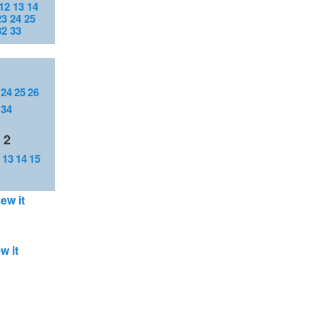
12
13
14
23
24
25
32
33
24
25
26
34
 2
13
14
15
ew it
ew it