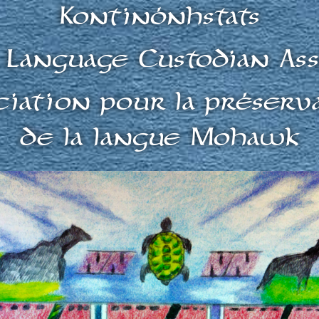
Kontinónhstats
Language Custodian Ass
ciation pour la préserv
de la langue Mohawk