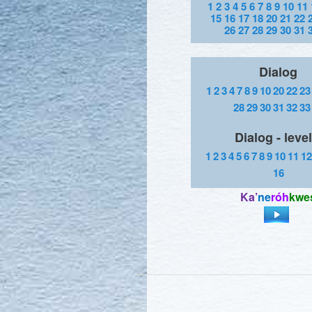
1
2
3
4
5
6
7
8
9
10
11
15
16
17
18
20
21
22
26
27
28
29
30
31
Dialog
1
2
3
4
7
8
9
10
20
22
23
28
29
30
31
32
33
Dialog - level
1
2
3
4
5
6
7
8
9
10
11
12
16
Ka’
ne
róh
kwe