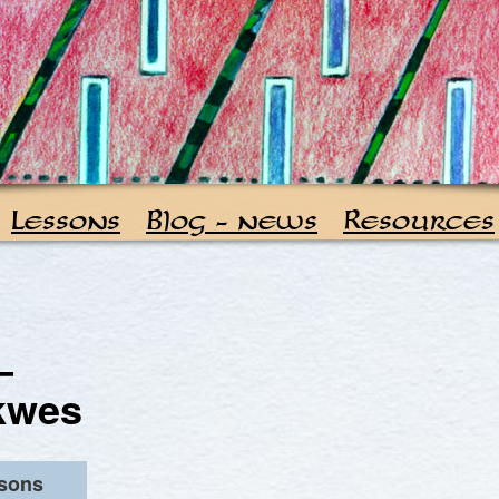
Lessons
Blog – news
Resources
–
kwes
ssons