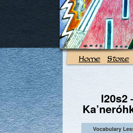
Home
Store
l20s2 
Ka’neróh
Vocabulary Le